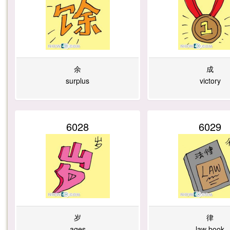
余
成
surplus
victory
6028
6029
岁
律
ages
law book