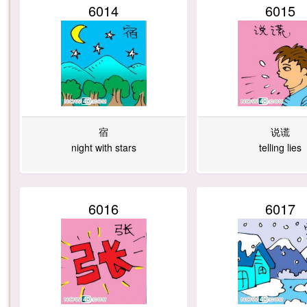
6014
6015
宿
说谎
night with stars
telling lies
6016
6017