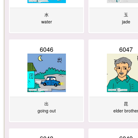
水
玉
water
jade
6046
6047
出
昆
going out
elder brothe