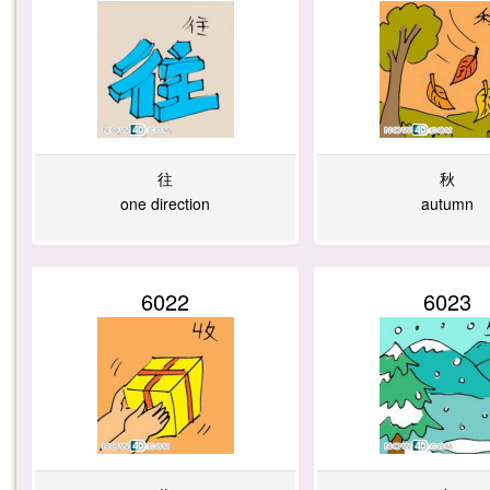
往
秋
one direction
autumn
6022
6023