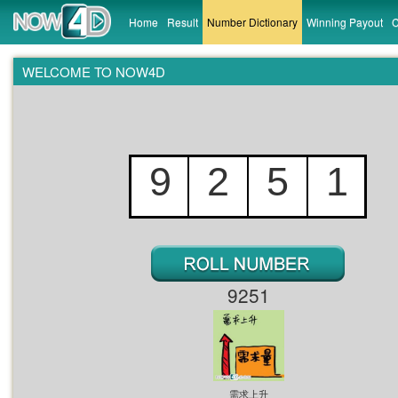
Home
Result
Number Dictionary
Winning Payout
C
WELCOME TO NOW4D
9
2
5
1
8
7
0
0
9
9
5
3
9251