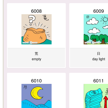
6008
6009
荒
日
empty
day light
6010
6011