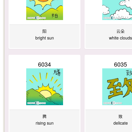
阳
云朵
bright sun
white clouds
6034
6035
腾
致
rising sun
delicate