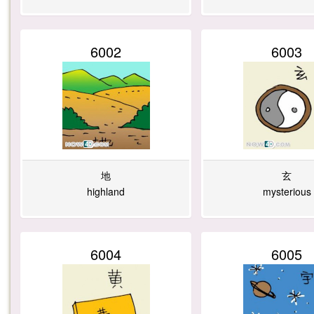
0
3
3
9
6002
6003
5
5
9
7
7
5
1
1
地
玄
highland
mysterious
1
3
7
5
6004
6005
7
5
8
3