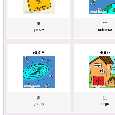
1
0
1
5
黄
宇
yellow
universe
1
0
4
4
6006
6007
2
4
1
0
8
4
6
1
宙
洪
galaxy
large