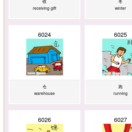
收
冬
receiving gift
winter
6024
6025
仓
跑
warehouse
running
6026
6027