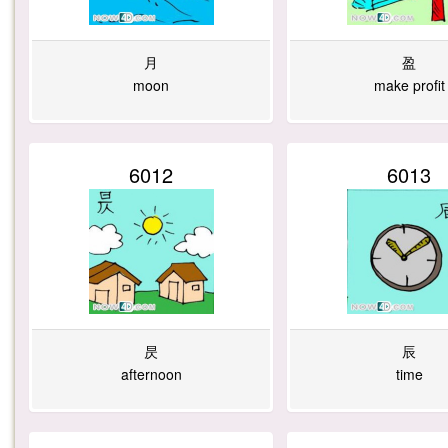
月
盈
moon
make profit
6012
6013
昃
辰
afternoon
time