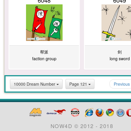
6048
6049
帮派
剑
faction group
long sword
10000 Dream Number
Page 121
Previous
NOW4D © 2012 - 2018