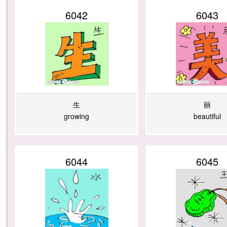
6042
6043
生
丽
growing
beautiful
6044
6045