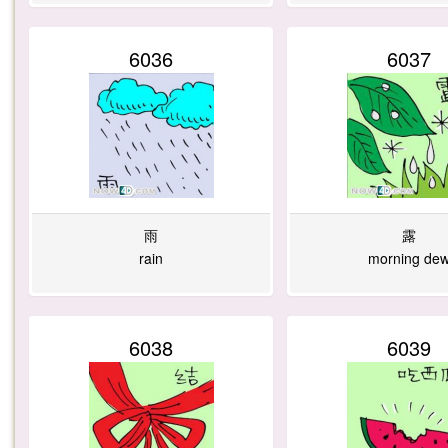
6036
6037
雨
露
rain
morning de
6038
6039