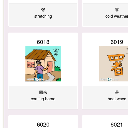
张
寒
stretching
cold weathe
6018
6019
回来
暑
coming home
heat wave
6020
6021