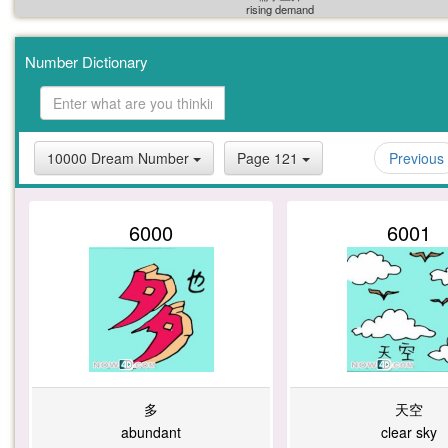
2
8
1
8
Number Dictionary
需求上升
rising demand
9
2
9
2
10000 Dream Number
Page 121
Previous
6000
6001
6
7
6
9
1
4
0
0
多
天空
abundant
clear sky